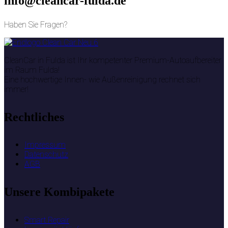
info@cleancar-fulda.de
Haben Sie Fragen?
CleanCar in Fulda ist Ihr kompetenter Premium-Autoaufbereiter
im Raum Fulda!
Eine hochwertige Innen- wie Außenreinigung rechnet sich
immer!
Rechtliches
Impressum
Datenschutz
AGB
Unsere
Kombipakete
Smart Repair