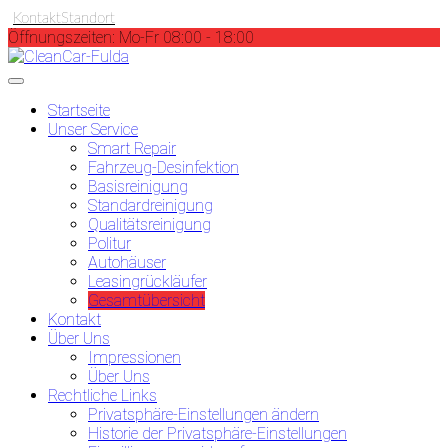
Kontakt
Standort
Öffnungszeiten: Mo-Fr 08:00 - 18:00
Startseite
Unser Service
Smart Repair
Fahrzeug-Desinfektion
Basisreinigung
Standardreinigung
Qualitätsreinigung
Politur
Autohäuser
Leasingrückläufer
Gesamtübersicht
Kontakt
Über Uns
Impressionen
Über Uns
Rechtliche Links
Privatsphäre-Einstellungen ändern
Historie der Privatsphäre-Einstellungen